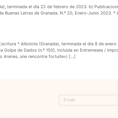
da), terminada el día 22 de febrero de 2023. b) Publicaci
de Buenas Letras de Granada. N.º 20, Enero-Junio 2023. * 
scritura * Albolote (Granada), terminada el día 8 de enero 
ca Golpe de Dados (n.º 150), incluida en Entremeses / Imp
o Arenas, une rencontre fortuite») […]
Lorem ipsum
dolor sit amet,