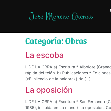
Categoría:
Obras
La escoba
I. DE LA OBRA a) Escritura * Albolote (Granad
rápida del telón. b) Publicaciones * Edicione
(«El silencio de la palabra») de […]
La oposición
I. DE LA OBRA a) Escritura * San Fernando (Cá
1985), incluida en La mano / La oposición, Co