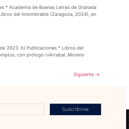
ones * Academia de Buenas Letras de Granada
Libros del Innombrable (Zaragoza, 2024), en
de 2023. b) Publicaciones * Libros del
romptus, con prólogo («Arrabal, Moreno
Siguiente
→
Suscribirse
Contacto
Enlaces
Teléfono: 958
Revista