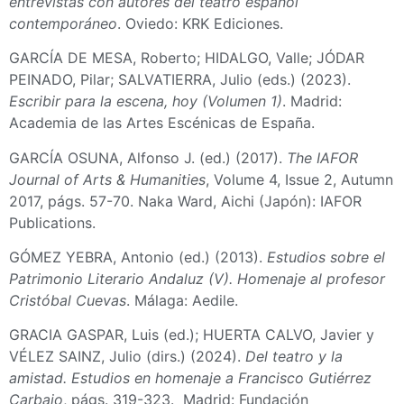
entrevistas con autores del teatro español
contemporáneo
. Oviedo: KRK Ediciones.
GARCÍA DE MESA, Roberto; HIDALGO, Valle; JÓDAR
PEINADO, Pilar; SALVATIERRA, Julio (eds.) (2023).
Escribir para la escena, hoy (Volumen 1)
. Madrid:
Academia de las Artes Escénicas de España.
GARCÍA OSUNA, Alfonso J. (ed.) (2017).
The IAFOR
Journal of Arts & Humanities
, Volume 4, Issue 2, Autumn
2017, págs. 57-70. Naka Ward, Aichi (Japón): IAFOR
Publications.
GÓMEZ YEBRA, Antonio (ed.) (2013).
Estudios sobre el
Patrimonio Literario Andaluz (V). Homenaje al profesor
Cristóbal Cuevas
. Málaga: Aedile.
GRACIA GASPAR, Luis (ed.); HUERTA CALVO, Javier y
VÉLEZ SAINZ, Julio (dirs.) (2024).
Del teatro y la
amistad. Estudios en homenaje a Francisco Gutiérrez
Carbajo
, págs. 319-323. Madrid: Fundación