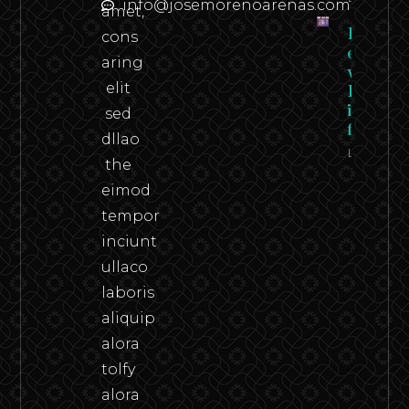
info@josemorenoarenas.com
amet,
Federico
cons
en carn
aring
viva –
elit
Federico
in the
sed
flesh
dllao
Leer
the
eimod
tempor
inciunt
ullaco
laboris
aliquip
alora
tolfy
alora