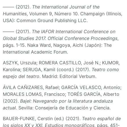
––––– (2012).
The International Journal of the
Humanities
, Volumen 9, Número 10. Champaign (Illinois,
USA): Common Ground Publishing LLC.
––––– (2017).
The IAFOR International Conference on
Global Studies 2017. Official Conference Proceedings
,
págs. 1-15. Naka Ward, Nagoya, Aichi (Japón): The
International Academic Forum.
ASZYK, Urszula; ROMERA CASTILLO, José N.; KUMOR,
Karolina; SERUGA, Kamil (coord.) (2017).
Teatro como
espejo del teatro
. Madrid: Editorial Verbum.
ÁVILA CAÑIZARES, Rafael; GARCÍA VELASCO, Antonio;
MORALES LOMAS, Francisco; TORÉS GARCÍA, Alberto
(2002).
Bajel: Navegando por la literatura andaluza
actual
. Sevilla: Consejería de Educación y Ciencia.
BAUER-FUNKE, Cerstin (ed.) (2021).
Teatro español de
los siglos XX y XXI. Estudios monográficos
, págs. 451-