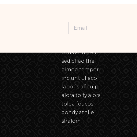
Lorem ipsum
dolor sit amet,
cons aring elit
sed dllao the
eimod tempor
inciunt ullaco
laboris aliquip
alora tolfy alora
tolda foucos
dondy athlle
shalom.