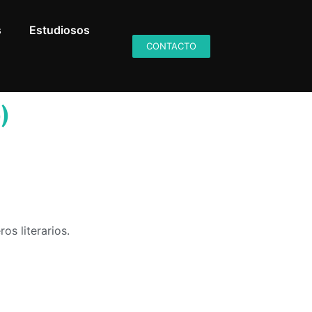
s
Estudiosos
CONTACTO
)
os literarios.