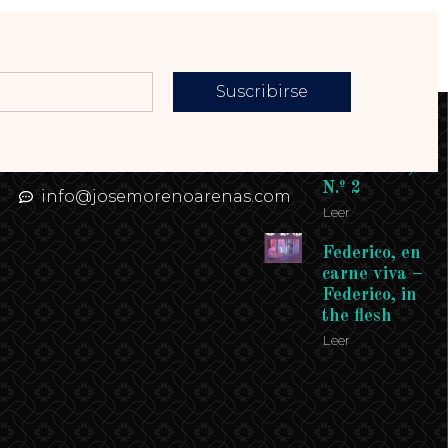
Suscribirse
Contacto
Enlaces
Teléfono: 958
Revista
958 958
Andalucía,
N.º 2
info@josemorenoarenas.com
Leer
Federico, en
carne viva –
Federico, in
the flesh
Leer