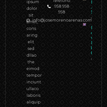
Teléfono:
ipsum
Revista
958 958
Andaluci
dolor
958
N.º 2
sit
Leer
info@josemorenoarenas.com
amet,
Federico
cons
en carn
aring
viva –
elit
Federico
in the
sed
flesh
dllao
Leer
the
eimod
tempor
inciunt
ullaco
laboris
aliquip