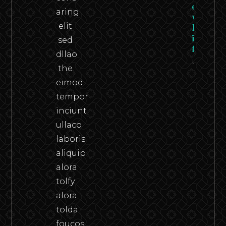
en carn
aring
viva –
elit
Federico
in the
sed
flesh
dllao
Leer
the
eimod
tempor
inciunt
ullaco
laboris
aliquip
alora
tolfy
alora
tolda
foucos