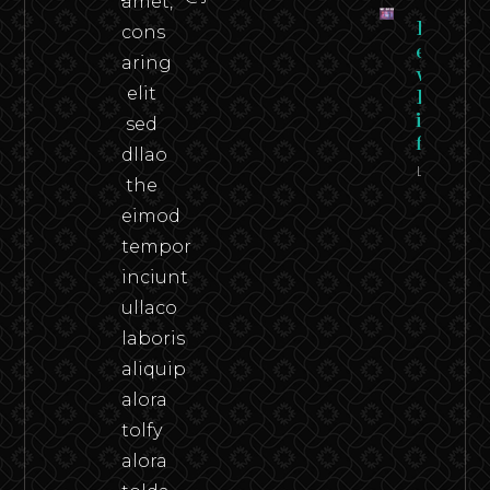
amet,
Federico
cons
en carn
aring
viva –
elit
Federico
in the
sed
flesh
dllao
Leer
the
eimod
tempor
inciunt
ullaco
laboris
aliquip
alora
tolfy
alora