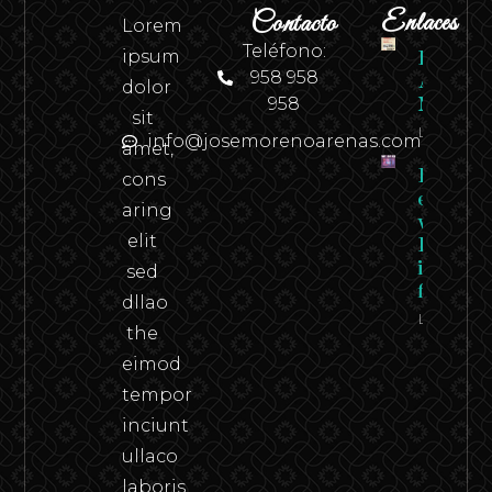
Contacto
Enlaces
Lorem
Teléfono:
ipsum
Revista
958 958
Andaluci
dolor
958
N.º 2
sit
Leer
info@josemorenoarenas.com
amet,
Federico
cons
en carn
aring
viva –
elit
Federico
in the
sed
flesh
dllao
Leer
the
eimod
tempor
inciunt
ullaco
laboris