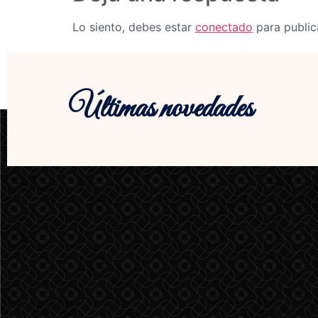
Lo siento, debes estar
conectado
para public
Últimas novedades