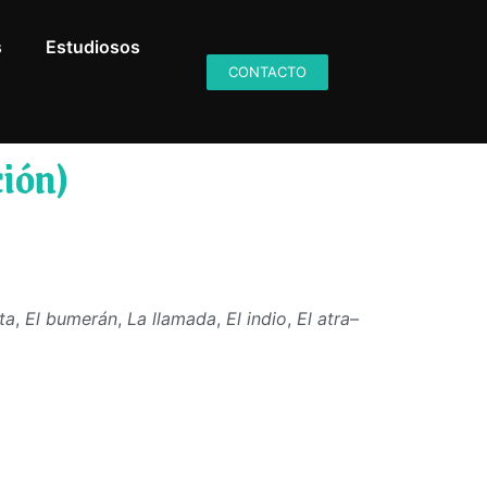
s
Estudiosos
CONTACTO
ión)
ta
,
El bumerán
,
La llamada
,
El indio
,
El atra
–