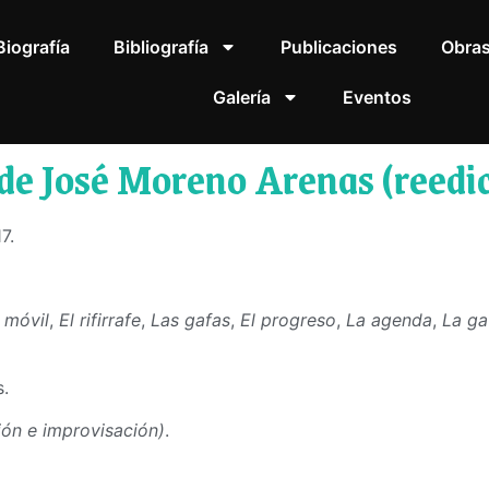
Biografía
Bibliografía
Publicaciones
Obra
Galería
Eventos
 de José Moreno Arenas (reedic
7.
 móvil
,
El rifirrafe
,
Las gafas
,
El progreso
,
La agenda
,
La ga
.
ón e improvisación
)
.