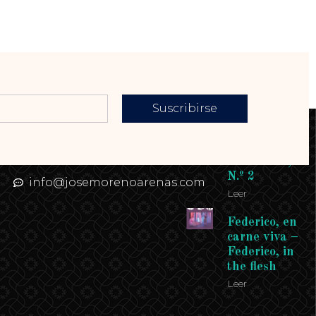
Suscribirse
Contacto
Enlaces
Teléfono: 958
Revista
958 958
Andalucía,
N.º 2
info@josemorenoarenas.com
Leer
Federico, en
carne viva –
Federico, in
the flesh
Leer