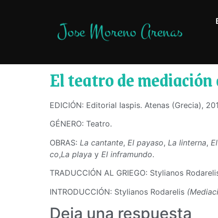
El teatro de mediación
EDICIÓN: Editorial Iaspis. Atenas (Grecia), 201
GÉNERO: Teatro.
OBRAS:
La cantante
,
El payaso
,
La linterna
,
El
co
,
La playa
y
El inframundo
.
TRADUCCIÓN AL GRIEGO: Stylianos Rodarelis
INTRODUCCIÓN: Stylianos Rodarelis
(
Mediaci
Deja una respuesta