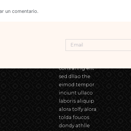
ar un comentario.
Lorem ipsum
dolor sit amet,
cons aring elit
sed dllao the
eimod tempor
inciunt ullaco
laboris aliquip
alora tolfy alora
tolda foucos
dondy athlle