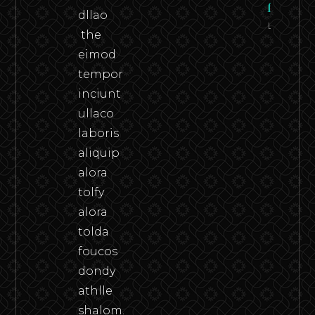
flesh
dllao
Leer
the
eimod
tempor
inciunt
ullaco
laboris
aliquip
alora
tolfy
alora
tolda
foucos
dondy
athlle
shalom.