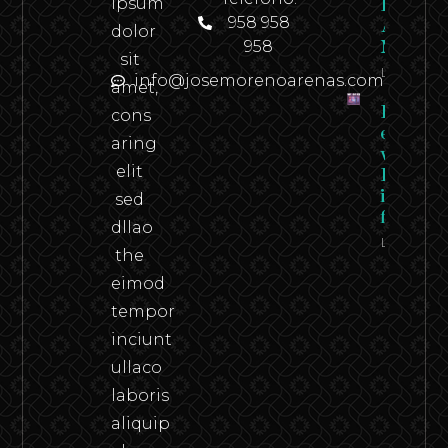
ipsum
Revista
958 958
Andaluci
dolor
958
N.º 2
sit
Leer
info@josemorenoarenas.com
amet,
Federico
cons
en carn
aring
viva –
elit
Federico
in the
sed
flesh
dllao
Leer
the
eimod
tempor
inciunt
ullaco
laboris
aliquip