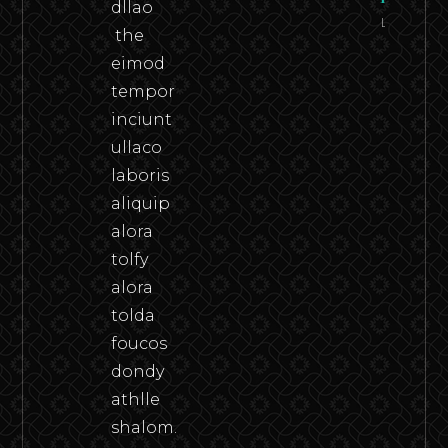
dllao
Leer
the
eimod
tempor
inciunt
ullaco
laboris
aliquip
alora
tolfy
alora
tolda
foucos
dondy
athlle
shalom.