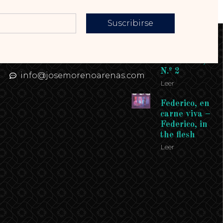
Suscribirse
Contacto
Enlaces
Teléfono: 958
Revista
958 958
Andalucía,
N.º 2
info@josemorenoarenas.com
Leer
Federico, en
carne viva –
Federico, in
the flesh
Leer