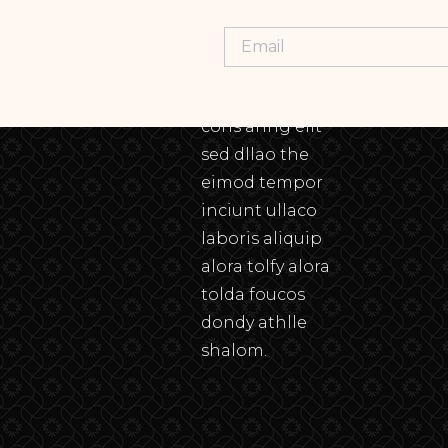
Lorem ipsum
dolor sit amet,
cons aring elit
sed dllao the
eimod tempor
inciunt ullaco
laboris aliquip
alora tolfy alora
tolda foucos
dondy athlle
shalom.