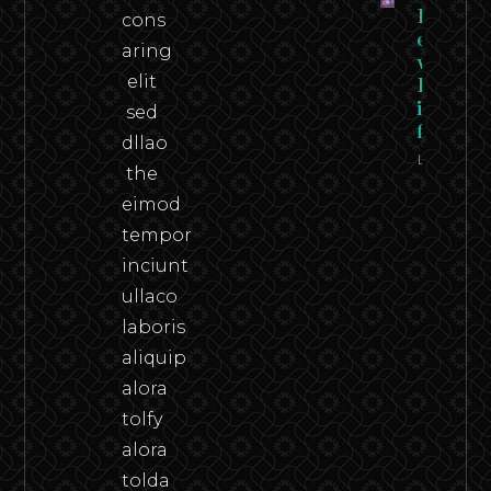
Federico
cons
en carn
aring
viva –
elit
Federico
in the
sed
flesh
dllao
Leer
the
eimod
tempor
inciunt
ullaco
laboris
aliquip
alora
tolfy
alora
tolda