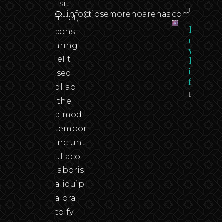
sit
Leer
info@josemorenoarenas.com
amet,
Federico
cons
en carn
aring
viva –
elit
Federico
in the
sed
flesh
dllao
Leer
the
eimod
tempor
inciunt
ullaco
laboris
aliquip
alora
tolfy