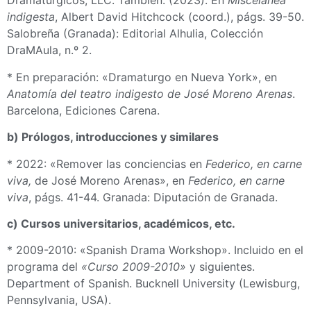
Dramatúrgicos, LLC. También: (2023). En
Miscelánea
indigesta
, Albert David Hitchcock (coord.), págs. 39-50.
Salobreña (Granada): Editorial Alhulia, Colección
DraMAula, n.º 2.
* En preparación: «Dramaturgo en Nueva York», en
Anatomía del teatro indigesto de José Moreno Arenas
.
Barcelona, Ediciones Carena.
b) Prólogos, introducciones y similares
* 2022: «Remover las conciencias en
Federico, en carne
viva,
de José Moreno Arenas», en
Federico, en carne
viva
, págs. 41-44. Granada: Diputación de Granada.
c) Cursos universitarios, académicos, etc.
* 2009-2010: «Spanish Drama Workshop». Incluido en el
programa del
«
Curso 2009-2010
»
y siguientes.
Department of Spanish. Bucknell University (Lewisburg,
Pennsylvania, USA).