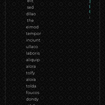
elit
Federico
in the
sed
flesh
dllao
Leer
the
eimod
tempor
inciunt
ullaco
laboris
aliquip
alora
tolfy
alora
tolda
foucos
dondy