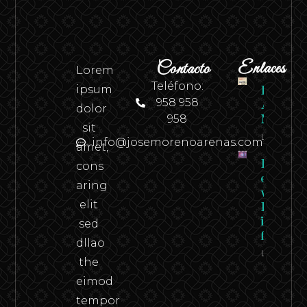
Contacto
Enlaces
Lorem
Teléfono:
ipsum
Revista
958 958
Andaluci
dolor
958
N.º 2
sit
Leer
info@josemorenoarenas.com
amet,
Federico
cons
en carn
aring
viva –
elit
Federico
in the
sed
flesh
dllao
Leer
the
eimod
tempor