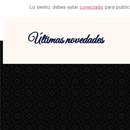
Lo siento, debes estar
conectado
para public
Últimas novedades