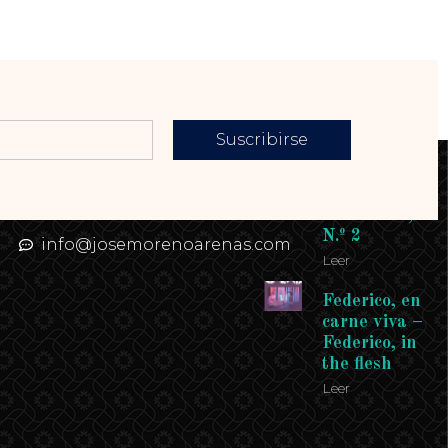
Suscribirse
Contacto
Enlaces
Teléfono: 958
Revista
958 958
Andalucía,
N.º 2
info@josemorenoarenas.com
Leer
Federico, en
carne viva –
Federico, in
the flesh
Leer