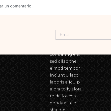
ar un comentario.
Lorem ipsum
dolor sit amet,
cons aring elit
sed dllao the
eimod tempor
inciunt ullaco
laboris aliquip
alora tolfy alora
tolda foucos
dondy athlle
shalom.