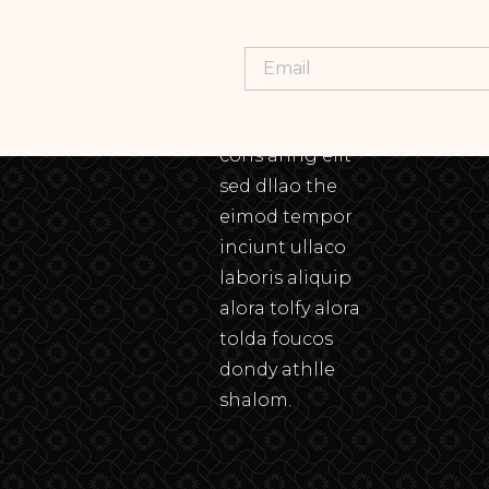
Lorem ipsum
dolor sit amet,
cons aring elit
sed dllao the
eimod tempor
inciunt ullaco
laboris aliquip
alora tolfy alora
tolda foucos
dondy athlle
shalom.