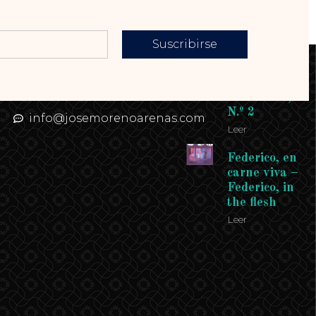
Suscribirse
Contacto
Enlaces
Teléfono: 958
Revista
958 958
Andalucía,
N.º 2
info@josemorenoarenas.com
Leer
Federico, en
carne viva –
Federico, in
the flesh
Leer