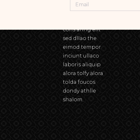
Lorem ipsum
dolor sit amet,
cons aring elit
sed dllao the
eimod tempor
inciunt ullaco
laboris aliquip
alora tolfy alora
tolda foucos
dondy athlle
shalom.