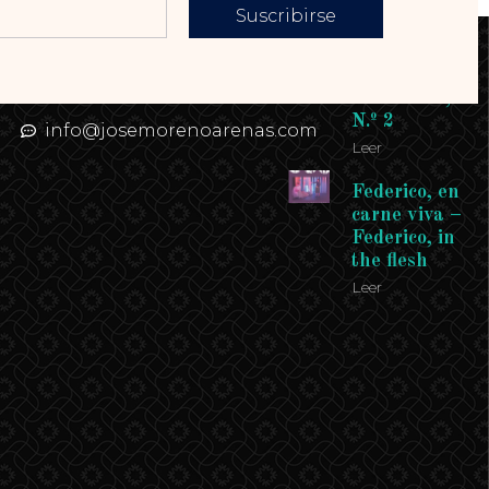
Suscribirse
Contacto
Enlaces
Teléfono: 958
Revista
958 958
Andalucía,
N.º 2
info@josemorenoarenas.com
Leer
Federico, en
carne viva –
Federico, in
the flesh
Leer