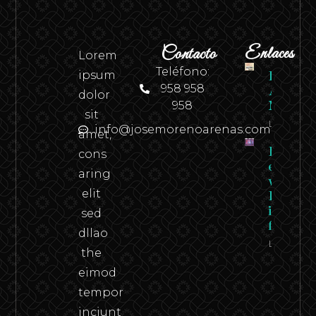
Contacto
Enlaces
Lorem
Teléfono:
ipsum
Revista
958 958
Andaluci
dolor
958
N.º 2
sit
Leer
info@josemorenoarenas.com
amet,
Federico
cons
en carn
aring
viva –
elit
Federico
in the
sed
flesh
dllao
Leer
the
eimod
tempor
inciunt