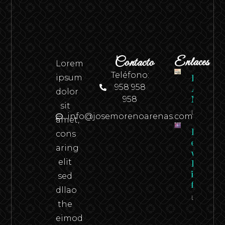
Contacto
Enlaces
Lorem
Teléfono:
ipsum
Revista
958 958
Andaluci
dolor
958
N.º 2
sit
Leer
info@josemorenoarenas.com
amet,
Federico
cons
en carn
aring
viva –
elit
Federico
in the
sed
flesh
dllao
Leer
the
eimod