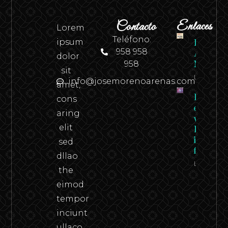
Contacto
Enlaces
Lorem
Teléfono:
ipsum
Revista
958 958
Andaluci
dolor
958
N.º 2
sit
Leer
info@josemorenoarenas.com
amet,
Federico
cons
en carn
aring
viva –
elit
Federico
in the
sed
flesh
dllao
Leer
the
eimod
tempor
inciunt
ullaco