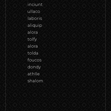
inciunt
ullaco
laboris
aliquip
alora
tolfy
alora
tolda
foucos
dondy
athlle
shalom.