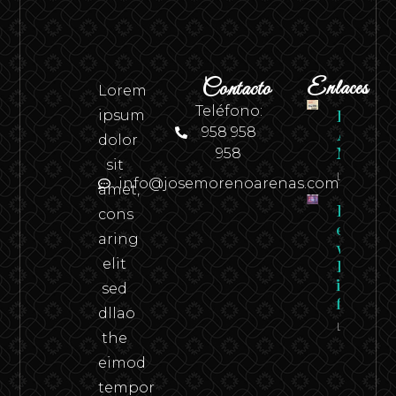
Contacto
Enlaces
Lorem
Teléfono:
ipsum
Revista
958 958
Andaluci
dolor
958
N.º 2
sit
Leer
info@josemorenoarenas.com
amet,
Federico
cons
en carn
aring
viva –
elit
Federico
in the
sed
flesh
dllao
Leer
the
eimod
tempor